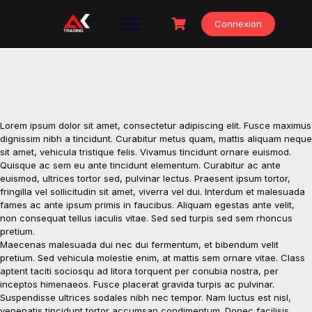
Skip
to
Connexion
content
Lorem ipsum dolor sit amet, consectetur adipiscing elit. Fusce maximus
dignissim nibh a tincidunt. Curabitur metus quam, mattis aliquam neque
sit amet, vehicula tristique felis. Vivamus tincidunt ornare euismod.
Quisque ac sem eu ante tincidunt elementum. Curabitur ac ante
euismod, ultrices tortor sed, pulvinar lectus. Praesent ipsum tortor,
fringilla vel sollicitudin sit amet, viverra vel dui. Interdum et malesuada
fames ac ante ipsum primis in faucibus. Aliquam egestas ante velit,
non consequat tellus iaculis vitae. Sed sed turpis sed sem rhoncus
pretium.
Maecenas malesuada dui nec dui fermentum, et bibendum velit
pretium. Sed vehicula molestie enim, at mattis sem ornare vitae. Class
aptent taciti sociosqu ad litora torquent per conubia nostra, per
inceptos himenaeos. Fusce placerat gravida turpis ac pulvinar.
Suspendisse ultrices sodales nibh nec tempor. Nam luctus est nisl,
venenatis tincidunt tortor accumsan condimentum. Donec facilisis