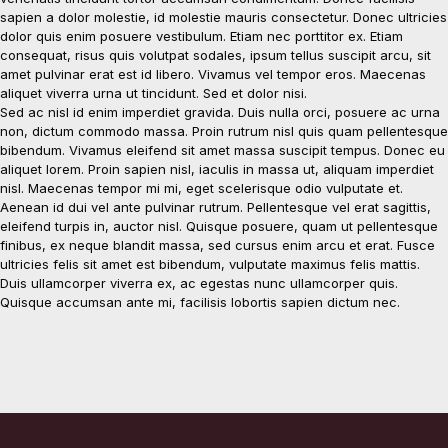
sapien a dolor molestie, id molestie mauris consectetur. Donec ultricies
dolor quis enim posuere vestibulum. Etiam nec porttitor ex. Etiam
consequat, risus quis volutpat sodales, ipsum tellus suscipit arcu, sit
amet pulvinar erat est id libero. Vivamus vel tempor eros. Maecenas
aliquet viverra urna ut tincidunt. Sed et dolor nisi.
Sed ac nisl id enim imperdiet gravida. Duis nulla orci, posuere ac urna
non, dictum commodo massa. Proin rutrum nisl quis quam pellentesque
bibendum. Vivamus eleifend sit amet massa suscipit tempus. Donec eu
aliquet lorem. Proin sapien nisl, iaculis in massa ut, aliquam imperdiet
nisl. Maecenas tempor mi mi, eget scelerisque odio vulputate et.
Aenean id dui vel ante pulvinar rutrum. Pellentesque vel erat sagittis,
eleifend turpis in, auctor nisl. Quisque posuere, quam ut pellentesque
finibus, ex neque blandit massa, sed cursus enim arcu et erat. Fusce
ultricies felis sit amet est bibendum, vulputate maximus felis mattis.
Duis ullamcorper viverra ex, ac egestas nunc ullamcorper quis.
Quisque accumsan ante mi, facilisis lobortis sapien dictum nec.